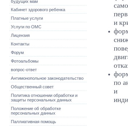
будущих мам
сам
Кабинет здорового ребенка
перв
Платные услуги
и кр
Услуги по ОМС
фор
Лицензия
сниж
Контакты
пов
Форум
дви
Фотоальбомы
отка
вопрос-ответ
фор
Антимонопольное законодательство
по а
Общественный совет
и о
Политика отношении обработки и
инди
защиты персональных данных
Положение об обработке
персональных данных
Паллиативная помощь