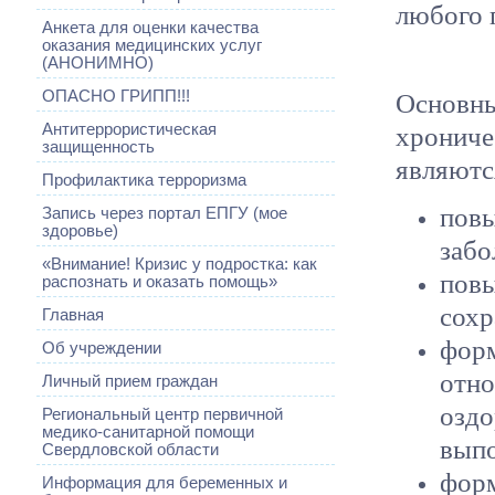
любого 
Анкета для оценки качества
оказания медицинских услуг
(АНОНИМНО)
Основ
ОПАСНО ГРИПП!!!
хронич
Антитеррористическая
защищенность
являютс
Профилактика терроризма
пов
Запись через портал ЕПГУ (мое
здоровье)
забо
«Внимание! Кризис у подростка: как
пов
распознать и оказать помощь»
сохр
Главная
фор
Об учреждении
отн
Личный прием граждан
озд
Региональный центр первичной
медико-санитарной помощи
выпо
Свердловской области
фор
Информация для беременных и